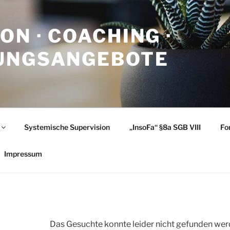
ON · COACHING ·
UNGSANGEBOTE
Systemische Supervision
„InsoFa“ §8a SGB VIII
Fo
Impressum
Das Gesuchte konnte leider nicht gefunden werden