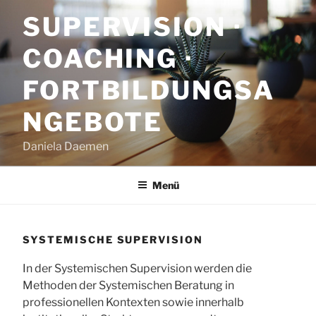
Zum
SUPERVISION ·
Inhalt
springen
COACHING ·
FORTBILDUNGSA
NGEBOTE
Daniela Daemen
Menü
SYSTEMISCHE SUPERVISION
In der Systemischen Supervision werden die
Methoden der Systemischen Beratung in
professionellen Kontexten sowie innerhalb