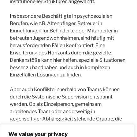
institutioneller Strukturen angewandt.
Insbesondere Beschäftigte in psychosozialen
Berufen, wie z.B. Altenpfleger, Betreuer in
Einrichtungen für Behinderte oder Mitarbeiter in
betreuten Jugendwohnheimen, sind häufig mit
herausfordernden Fällen konfrontiert. Eine
Erweiterung des Horizonts durch die gezielte
Denkanstöße kann hier helfen, spezielle Situationen
besser zu handhaben und auch in komplexen
Einzelfällen Lösungen zu finden.
Aber auch Konflikte innerhalb von Teams können
durch die Systemische Supervision entspannt
werden. Ob als Einzelperson, gemeinsam
arbeitendes Team oder anderweitig in
gegenseitiger Abhängigkeit stehende Gruppe, die
Systemische Supervision kann – vereinfacht gesagt
– in allen nicht-privaten Kontexten zu einer
We value your privacy